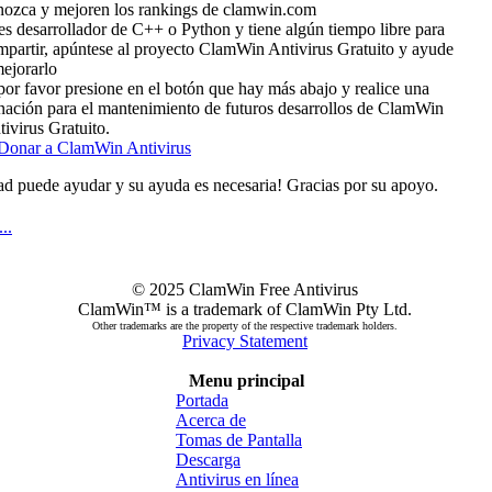
nozca y mejoren los rankings de clamwin.com
es desarrollador de C++ o Python y tiene algún tiempo libre para
mpartir, apúntese al proyecto ClamWin Antivirus Gratuito y ayude
mejorarlo
por favor presione en el botón que hay más abajo y realice una
nación para el mantenimiento de futuros desarrollos de ClamWin
ivirus Gratuito.
d puede ayudar y su ayuda es necesaria! Gracias por su apoyo.
..
© 2025 ClamWin Free Antivirus
ClamWin™ is a trademark of ClamWin Pty Ltd.
Other trademarks are the property of the respective trademark holders.
Privacy Statement
Menu principal
Portada
Acerca de
Tomas de Pantalla
Descarga
Antivirus en línea