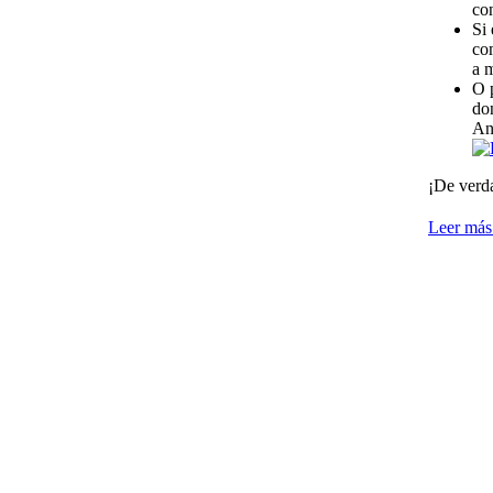
co
Si 
co
a 
O 
do
Ant
¡De verda
Leer más.