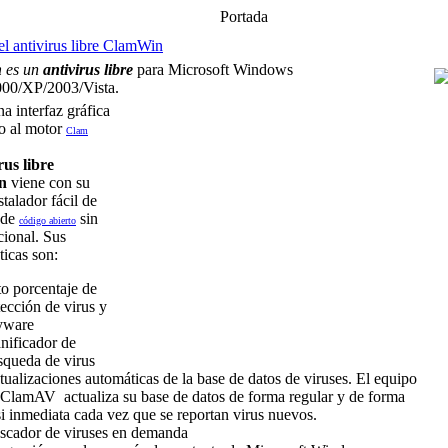
Portada
l antivirus libre ClamWin
n
es un
antivirus libre
para Microsoft Windows
00/XP/2003/Vista.
a interfaz gráfica
io al motor
Clam
rus libre
n
viene con su
stalador fácil de
 de
sin
código abierto
cional. Sus
ticas son:
to porcentaje de
ección de virus y
yware
nificador de
squeda de virus
ualizaciones automáticas de la base de datos de viruses. El equipo
 ClamAV actualiza su base de datos de forma regular y de forma
si inmediata cada vez que se reportan virus nuevos.
scador de viruses en demanda