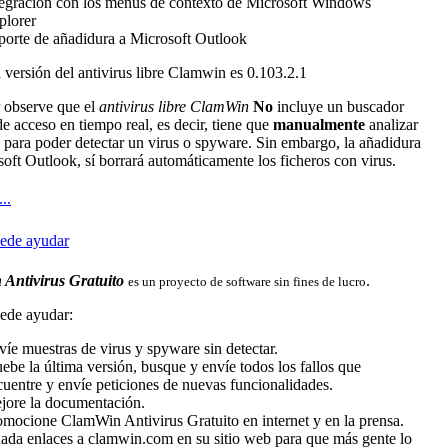
tegración con los menús de contexto de Microsoft Windows
plorer
porte de añadidura a Microsoft Outlook
 versión del antivirus libre Clamwin es 0.103.2.1
r observe que el
antivirus libre ClamWin
No
incluye un buscador
de acceso en tiempo real, es decir, tiene que
manualmente
analizar
o para poder detectar un virus o spyware. Sin embargo, la añadidura
oft Outlook, sí borrará automáticamente los ficheros con virus.
..
ede ayudar
Antivirus Gratuito
.
es un proyecto de software sin fines de lucro
de ayudar:
íe muestras de virus y spyware sin detectar.
ebe la última versión, busque y envíe todos los fallos que
cuentre y envíe peticiones de nuevas funcionalidades.
jore la documentación.
omocione ClamWin Antivirus Gratuito en internet y en la prensa.
ada enlaces a clamwin.com en su sitio web para que más gente lo