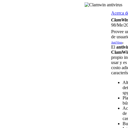
Acerca de
ClamWi
98/Me/20
Provee un
de usuar
.
AntiVirus
El
antivi
ClamWi
propio in
usar y es
costo adi
caracterís
Al
det
sp
Pla
bú
Act
de
ca
Bu