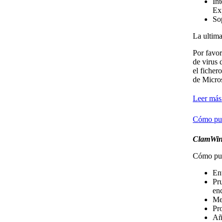
In
Ex
So
La ultima
Por favo
de virus 
el ficher
de Micros
Leer más.
Cómo pu
ClamWin 
Cómo pue
Env
Pru
en
Me
Pr
Añ