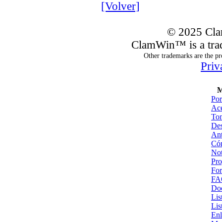
[Volver]
© 2025 Cla
ClamWin™ is a tra
Other trademarks are the pr
Priv
M
Por
Ace
Tom
De
Ant
Có
Not
Pro
For
FA
Do
Lis
Lis
Enl